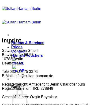
Skip
to
content
Imprint
Rooms & Services
Prices
Sultan Hamam GmbH
Contact
Bülowstraße 56-57
Hamam Vouchers
10783 Berlin
Deutschland
Tel.: 030 / 21 75 33 75
E-Mail: info@sultan-hamam.de
Registergericht: Amtsgericht Berlin Charlottenburg
Basket
Registernummer: HRB 278849
Geschäftsführer: Özgür Bayraktar